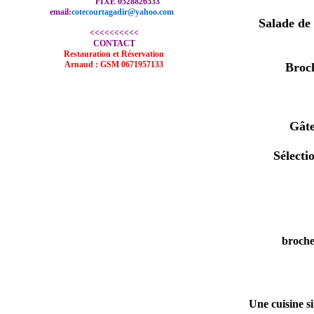
FIXE 0528826533
email:
cotecourtagadir@yahoo.com
Salade de 
<<<<<<<<<<
CONTACT
Restauration et Réservation
Arnaud : GSM 0671957133
Broch
Gâte
Sélecti
brochet
Une cuisine si