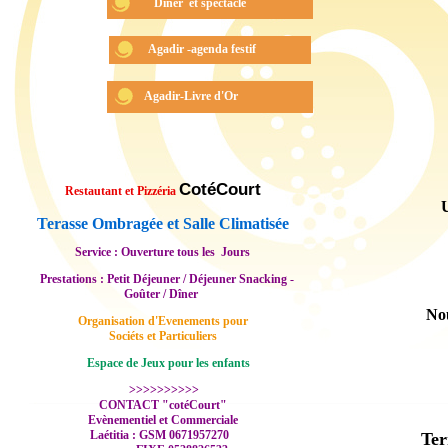
Dîner et spectacle
Agadir -agenda festif
Agadir-Livre d'Or
CotéCourt
Restautant et Pizzéria
U
Terasse Ombragée et Salle Climatisée
Service : Ouverture tous les Jours
Prestations : Petit Déjeuner / Déjeuner Snacking -
Goûter / Dîner
Nous 
Organisation d'Evenements pour
Sociéts et Particuliers
Espace de Jeux pour les enfants
>>>>>>>>>>
CONTACT "cotéCourt"
Evènementiel et Commerciale
Laétitia : GSM 0671957270
Ter