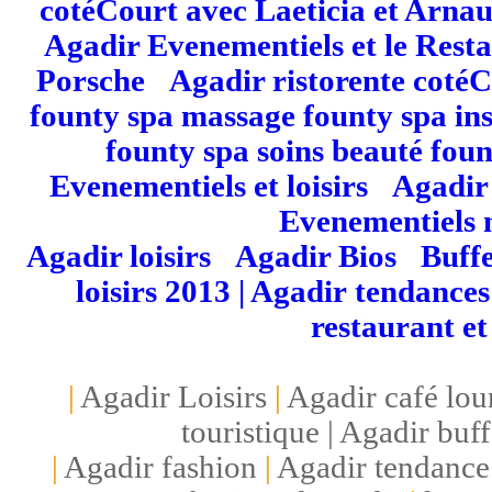
cotéCourt avec Laeticia et Arna
Agadir Evenementiels et le Res
Porsche
|
Agadir ristorente coté
founty spa massage founty spa ins
founty spa soins beauté fou
Evenementiels et loisirs
|
Agadir 
Evenementiels 
Agadir loisirs
|
Agadir Bios
|
Buffe
loisirs 2013 | Agadir
tendances
restaurant et
|
Agadir Loisirs
|
Agadir café lo
touristique | Agadir buf
|
Agadir fashion
|
Agadir tendance