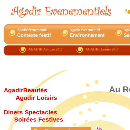
Ag
Agadir évenementiel
Agadir évenementiel
Agad
Contexte festif
Environnement
Se
AGADIR
Astuces 2017
AGADIR Loisirs 2017
Au Ro
AgadirBeautés
Agadir Loisirs
Diners Spectacles
Soirées Festives
Sic.