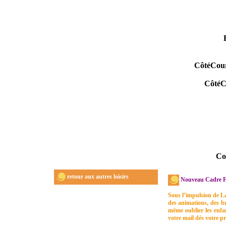
CôtéCou
CôtéCo
Co
retour aux autres loisirs
Nouveau Cadre Fest
Sous l’impulsion de L
des animations, des buf
même oublier les enfan
votre mail dés votre pre