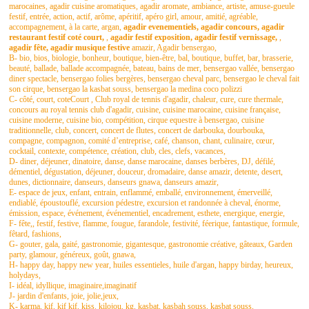
marocaines, agadir cuisine aromatiques, agadir aromate, ambiance, artiste, amuse-gueule
festif, entrée, action, actif, arôme, apéritif, apéro girl, amour, amitié, agréable,
accompagnement, à la carte, argan,
agadir evenementiels, agadir concours, agadir
restaurant festif coté court,
,
agadir festif exposition, agadir festif vernissage,
,
agadir fête, agadir musique festive
amazir, Agadir bensergao,
B-
bio, bios
, biologie, bonheur, boutique, bien-être, bal, boutique, buffet, bar, brasserie,
beauté, ballade, ballade accompagnée, bateau, bains de mer, bensergao vallée, bensergao
diner spectacle, bensergao folies bergères, bensergao cheval parc, bensergao le cheval fait
son cirque, bensergao la kasbat souss, bensergao la medina coco polizzi
C- côté, court, coteCourt , Club royal de tennis d'agadir, chaleur, cure, cure thermale,
concours au royal tennis club d'agadir, cuisine, cuisine marocaine, cuisine française,
cuisine moderne,
cuisine bio
, compétition,
cirque equestre à bensergao, cuisine
traditionnelle, club, concert, concert de flutes, concert de darbouka, dourbouka,
compagne, compagnon, comité d’entreprise, café, chanson, chant, culinaire, cœur,
cocktail, contexte, compétence, création, club, cles, clefs, vacances,
D- diner, déjeuner, dinatoire, danse, danse marocaine, danses berbères, DJ, défilé,
démentiel, dégustation, déjeuner, douceur, dromadaire, danse amazir, detente, desert,
dunes, dictionnaire, danseurs, danseurs gnawa, danseurs amazir,
E- espace de jeux, enfant, entrain, enflammé, emballé, environnement, émerveillé,
endiablé, époustouflé, excursion pédestre, excursion et randonnée à cheval, énorme,
émission, espace, événement, événementiel, encadrement, esthete, energique, energie,
F- fête,, festif, festive, flamme, fougue, farandole, festivité, féerique, fantastique, formule,
fêtard, fashions,
G- gouter, gala, gaité, gastronomie, gigantesque, gastronomie créative, gâteaux, Garden
party, glamour, généreux, goût, gnawa,
H- happy day, happy new year, huiles essentieles, huile d'argan, happy birday, heureux,
holydays,
I- idéal, idyllique, imaginaire,imaginatif
J- jardin d'enfants, joie, jolie,jeux,
K- karma, kif, kif kif, kiss. kilojou, kg, kasbat, kasbah souss, kasbat souss,