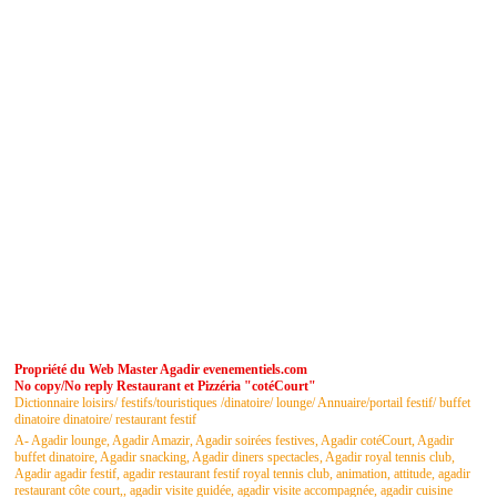
Propriété du Web Master Agadir evenementiels.com
No copy/No reply Restaurant et Pizzéria "cotéCourt"
Dictionnaire loisirs/ festifs/touristiques /dinatoire/ lounge/ Annuaire/portail festif/ buffet
dinatoire dinatoire/ restaurant festif
A- Agadir lounge, Agadir Amazir, Agadir soirées festives, Agadir cotéCourt, Agadir
buffet dinatoire, Agadir snacking, Agadir diners spectacles, Agadir royal tennis club,
Agadir agadir festif, agadir restaurant festif royal tennis club, animation, attitude, agadir
restaurant côte court,, agadir visite guidée, agadir visite accompagnée, agadir cuisine