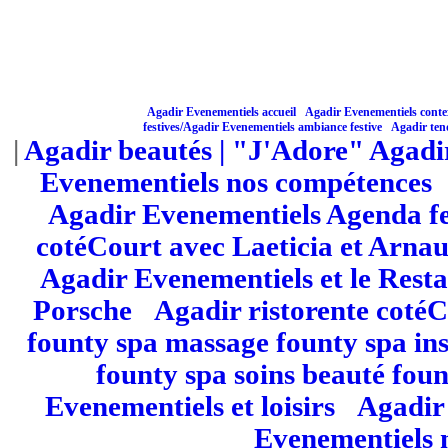
Agadir Evenementiels accueil
Agadir Evenementiels contex
|
festives/
Agadir Evenementiels ambiance festive
|
Agadir ten
|
Agadir beautés
| "J'Adore" Agadi
Evenementiels nos compétences
Agadir Evenementiels Agenda fe
cotéCourt avec Laeticia et Arna
Agadir Evenementiels et le Res
Porsche
|
Agadir ristorente coté
founty spa massage founty spa ins
founty spa soins beauté fou
Evenementiels et loisirs
|
Agadir 
Evenementiels 