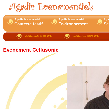
Agadir évenementiel
Agadir évenementiel
Agad
Contexte festif
Environnement
Se
AGADIR
Astuces 2017
AGADIR Loisirs 2017
Evenement Cellusonic